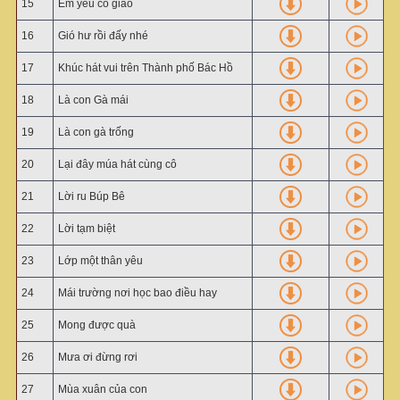
15
Em yêu cô giáo
16
Gió hư rồi đấy nhé
17
Khúc hát vui trên Thành phố Bác Hồ
18
Là con Gà mái
19
Là con gà trống
20
Lại đây múa hát cùng cô
21
Lời ru Búp Bê
22
Lời tạm biệt
23
Lớp một thân yêu
24
Mái trường nơi học bao điều hay
25
Mong được quà
26
Mưa ơi đừng rơi
27
Mùa xuân của con