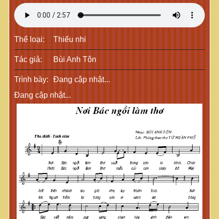
Văn bản tác phẩm
Phỏng vấn tác giả
Video
Audio
Giáo dục nghệ thuật
Tác phẩm xuất bản
Nhạc đệm
Video
Ca khúc thiếu nhi
Thể loại:
Thiếu nhi
Blog
Nhạc đệm
Ca khúc
Tác giả:
Bùi Anh Tôn
Trình bày:
Đang cập nhật...
Thư giãn
Đang cập nhật...