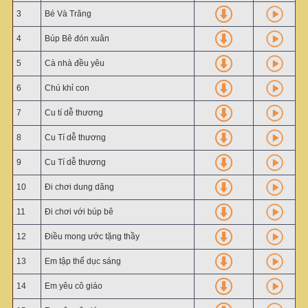
3
Bé Và Trăng
4
Búp Bê đón xuân
5
Cà nhà đều yêu
6
Chú khỉ con
7
Cu tí dễ thương
8
Cu Tí dễ thương
9
Cu Tí dễ thương
10
Đi chơi dung dăng
11
Đi chơi với búp bê
12
Điều mong ước tặng thầy
13
Em tập thể dục sáng
14
Em yêu cô giáo