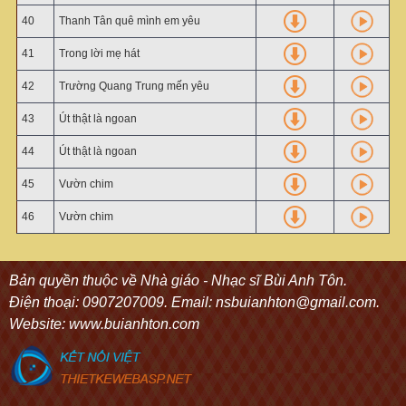
40
Thanh Tân quê mình em yêu
41
Trong lời mẹ hát
42
Trường Quang Trung mến yêu
43
Út thật là ngoan
44
Út thật là ngoan
45
Vườn chim
46
Vườn chim
Bản quyền thuộc về Nhà giáo - Nhạc sĩ Bùi Anh Tôn.
Điện thoại: 0907207009. Email: nsbuianhton@gmail.com.
Website: www.buianhton.com