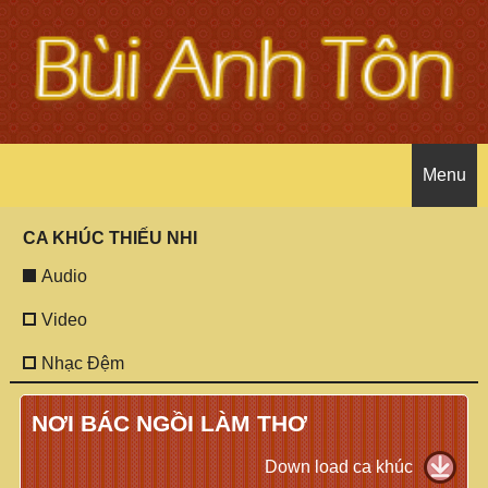
Menu
CA KHÚC THIẾU NHI
Trang chủ
Audio
Giới thiệu tác giả
Video
Nhạc Đệm
Ca khúc thiếu nhi
Tác giả
NƠI BÁC NGỒI LÀM THƠ
Ca khúc
Các bài báo
Audio
Down load ca khúc