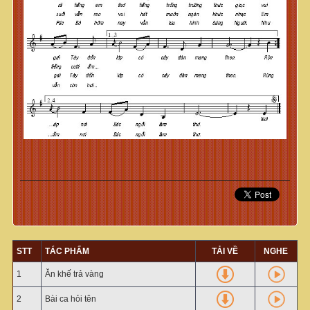
STT
TÁC PHẨM
TẢI VỀ
NGHE
1
Ăn khế trả vàng
2
Bài ca hỏi tên