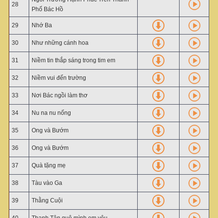
28
Phố Bác Hồ
29
Nhớ Ba
30
Như những cánh hoa
31
Niềm tin thắp sáng trong tim em
32
Niềm vui đến trường
33
Nơi Bác ngồi làm thơ
34
Nu na nu nống
35
Ong và Bướm
36
Ong và Bướm
37
Quà tặng mẹ
38
Tàu vào Ga
39
Thằng Cuội
40
Thanh Tân quê mình em yêu