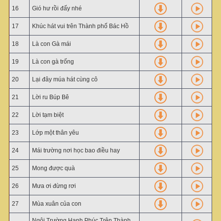
16
Gió hư rồi đấy nhé
17
Khúc hát vui trên Thành phố Bác Hồ
18
Là con Gà mái
19
Là con gà trống
20
Lại đây múa hát cùng cô
21
Lời ru Búp Bê
22
Lời tạm biệt
23
Lớp một thân yêu
24
Mái trường nơi học bao điều hay
25
Mong được quà
26
Mưa ơi đừng rơi
27
Mùa xuân của con
Ngôi Trường Hạnh Phúc Trên Thành