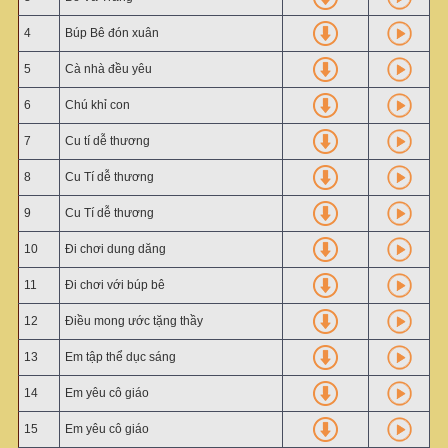
4
Búp Bê đón xuân
5
Cà nhà đều yêu
6
Chú khỉ con
7
Cu tí dễ thương
8
Cu Tí dễ thương
9
Cu Tí dễ thương
10
Đi chơi dung dăng
11
Đi chơi với búp bê
12
Điều mong ước tặng thầy
13
Em tập thể dục sáng
14
Em yêu cô giáo
15
Em yêu cô giáo