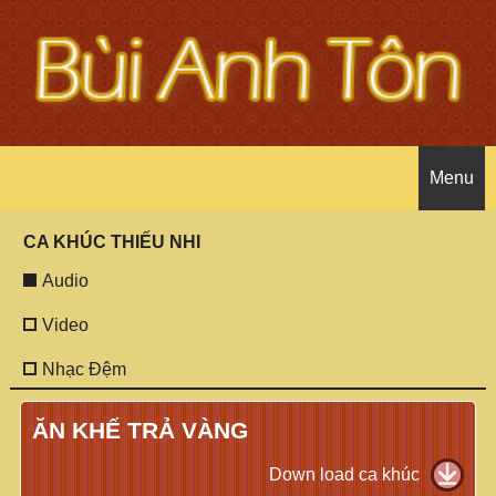
Menu
CA KHÚC THIẾU NHI
Trang chủ
Audio
Giới thiệu tác giả
Video
Nhạc Đệm
Ca khúc thiếu nhi
Tác giả
ĂN KHẾ TRẢ VÀNG
Ca khúc
Các bài báo
Audio
Down load ca khúc