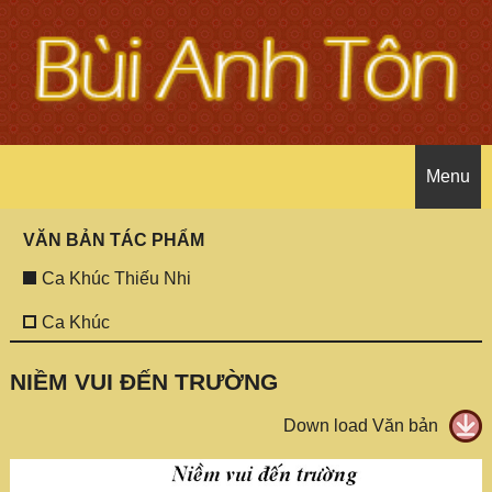
Menu
VĂN BẢN TÁC PHẨM
Trang chủ
Ca Khúc Thiếu Nhi
Giới thiệu tác giả
Ca Khúc
Ca khúc thiếu nhi
Tác giả
NIỀM VUI ĐẾN TRƯỜNG
Down load Văn bản
Ca khúc
Các bài báo
Audio