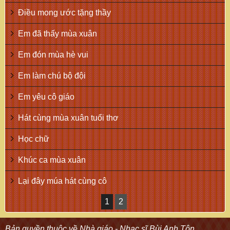
Điều mong ước tặng thầy
Em đã thấy mùa xuân
Em đón mùa hè vui
Em làm chú bộ đội
Em yêu cô giáo
Hát cùng mùa xuân tuổi thơ
Học chữ
Khúc ca mùa xuân
Lại đây múa hát cùng cô
1
2
Bản quyền thuộc về Nhà giáo - Nhạc sĩ Bùi Anh Tôn.