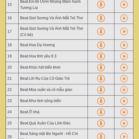
Beat.Em Đi Ươm Những Mầm Xanh
15
Tương Lai
16
Beat.Giọt Sương Và Ánh Mắt Trẻ Thơ
Beat.Giọt Sương Và Ánh Mắt Trẻ Thơ
17
(Có bè)
18
Beat.Hoa Dạ Hương
19
Beat.Hoa tình yêu 8.3
20
Beat.Khúc hát biển khơi
21
Beat.Lời Ru Của Cô Giáo Trẻ
22
Beat.Mùa xuân và cô mẫu giáo
23
Beat.Như tình sông biển
24
Beat.Ở nhà
25
Beat.Quà Xuân Của Lính Đảo
Beat.Sáng mãi tên Người - Hồ Chí
26