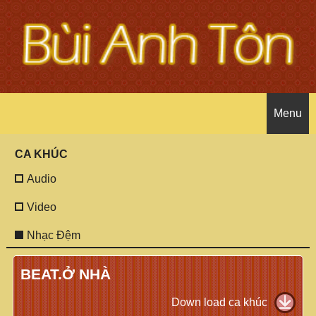
Menu
CA KHÚC
Trang chủ
Audio
Giới thiệu tác giả
Video
Nhạc Đệm
Ca khúc thiếu nhi
Tác giả
BEAT.Ở NHÀ
Ca khúc
Các bài báo
Audio
Down load ca khúc