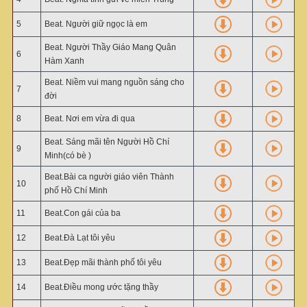
5
Beat. Người giữ ngọc là em
Beat. Người Thầy Giáo Mang Quân
6
Hàm Xanh
Beat. Niềm vui mang nguồn sáng cho
7
đời
8
Beat. Nơi em vừa đi qua
Beat. Sáng mãi tên Người Hồ Chí
9
Minh(có bè )
Beat.Bài ca người giáo viên Thành
10
phố Hồ Chí Minh
11
Beat.Con gái của ba
12
Beat.Đà Lạt tôi yêu
13
Beat.Đẹp mãi thành phố tôi yêu
14
Beat.Điều mong ước tặng thầy